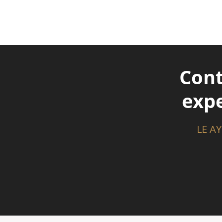
Cont
expe
LE A