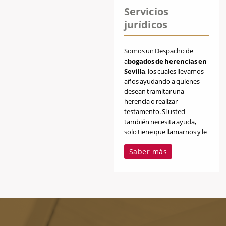
Servicios
jurídicos
Somos un Despacho de
a
bogados de herencias en
Sevilla
, los cuales llevamos
años ayudando a quienes
desean tramitar una
herencia o realizar
testamento. Si usted
también necesita ayuda,
solo tiene que llamarnos y le
daremos respuesta lo antes
Saber más
posible.