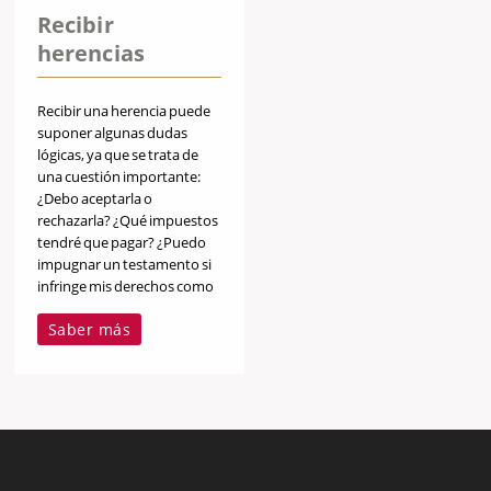
Recibir
herencias
Recibir una herencia puede
suponer algunas dudas
lógicas, ya que se trata de
una cuestión importante:
¿Debo aceptarla o
rechazarla? ¿Qué impuestos
tendré que pagar? ¿Puedo
impugnar un testamento si
infringe mis derechos como
heredero? Nuestros
Saber más
especialistas le ayudarán a
resolver todas estas
cuestiones.