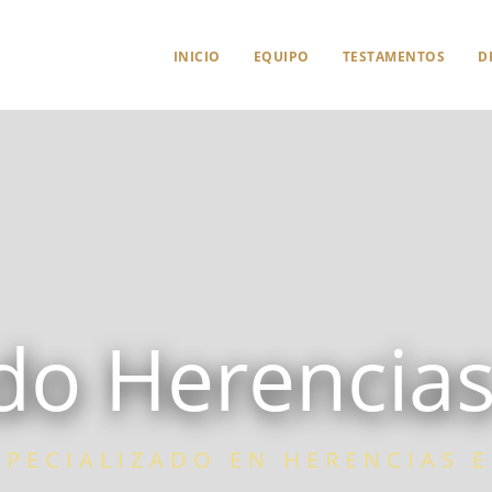
INICIO
EQUIPO
TESTAMENTOS
D
o Herencias 
SPECIALIZADO EN HERENCIAS E