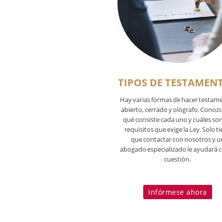
TIPOS DE TESTAMEN
Hay varias formas de hacer testam
abierto, cerrado y ológrafo. Conoz
qué consiste cada uno y cuáles son
requisitos que exige la Ley. Solo t
que contactar con nosotros y u
abogado especializado le ayudará c
cuestión.
Infórmese ahora