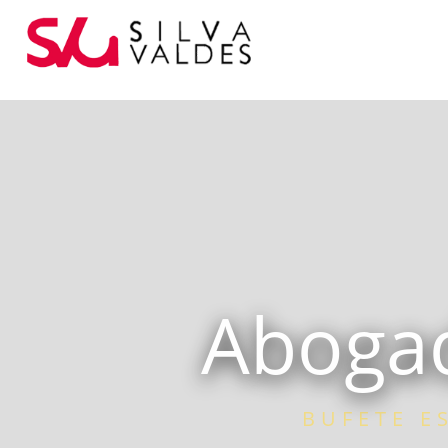
Abogad
BUFETE E