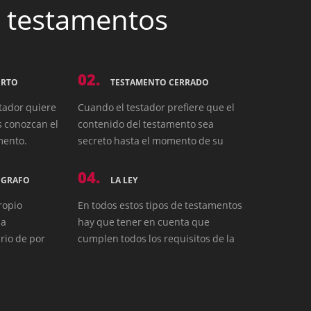
e testamentos
02.
ERTO
TESTAMENTO CERRADO
stador quiere
Cuando el testador prefiere que el
s conozcan el
contenido del testamento sea
mento.
secreto hasta el momento de su
fallecimiento.
04.
ÓGRAFO
LA LEY
ropio
En todos estos tipos de testamentos
la
hay que tener en cuenta que
rio de por
cumplen todos los requisitos de la
ley.