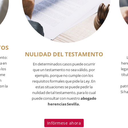
TOS
NULIDAD DEL TESTAMENTO
ento:
ca en
her
En determinados casos puede ocurrir
 los
lega
que un testamento no sea válido, por
iene
tít
ejemplo, porque no cumple con los
n
requisitos formales que pide la Ley. En
on la
patr
estas situaciones se puede pedir la
Si h
nulidad de tal testamento, para lo cual
puede consultar con nuestro
abogado
herencias Sevilla.
Infórmese ahora